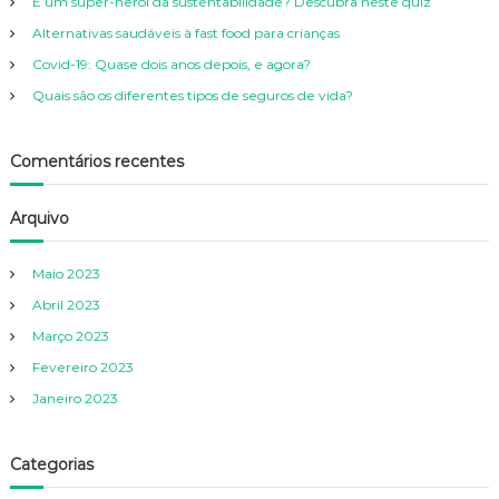
É um super-herói da sustentabilidade? Descubra neste quiz
o
r
Alternativas saudáveis à fast food para crianças
:
Covid-19: Quase dois anos depois, e agora?
Quais são os diferentes tipos de seguros de vida?
Comentários recentes
Arquivo
Maio 2023
Abril 2023
Março 2023
Fevereiro 2023
Janeiro 2023
Categorias