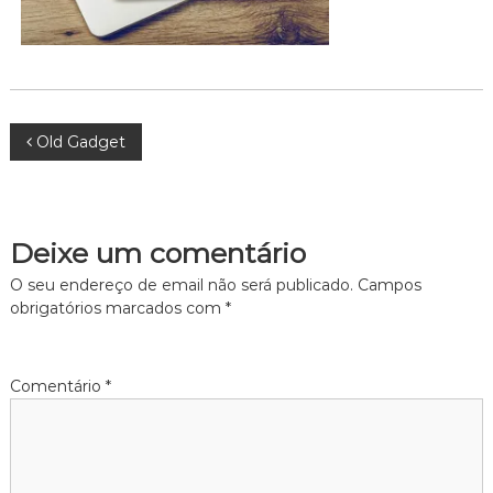
N
Old Gadget
a
v
Deixe um comentário
e
O seu endereço de email não será publicado.
Campos
obrigatórios marcados com
*
g
a
Comentário
*
ç