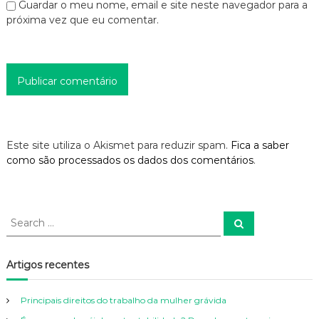
s
Guardar o meu nome, email e site neste navegador para a
próxima vez que eu comentar.
Este site utiliza o Akismet para reduzir spam.
Fica a saber
como são processados os dados dos comentários
.
S
S
e
e
a
a
r
c
r
Artigos recentes
h
c
h
Principais direitos do trabalho da mulher grávida
f