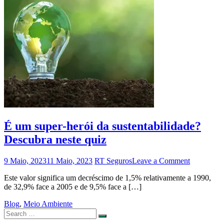
É um super-herói da sustentabilidade?
Descubra neste quiz
on
9 Maio, 2023
11 Maio, 2023
RT Seguros
Leave a Comment
É
Este valor significa um decréscimo de 1,5% relativamente a 1990,
um
de 32,9% face a 2005 e de 9,5% face a […]
super-
herói
Blog
,
Meio Ambiente
da
Search
sustentabi
Search
for:
Descubra