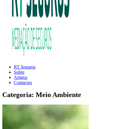
RT Seguros
RT
MEDIAÇÃO
Sobre
Seguros
DE
Artigos
SEGUROS
Contactos
Categoria:
Meio Ambiente