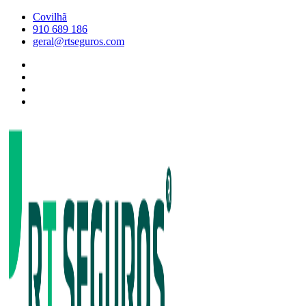
Skip
Covilhã
to
910 689 186
content
geral@rtseguros.com
Facebook
RT
Instagram
SEGUROS
RT
Twitter
SEGUROS
Linkedin