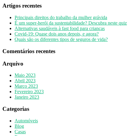
neste
Artigos recentes
quiz
Principais direitos do trabalho da mulher grávida
É um super-herói da sustentabilidade? Descubra neste quiz
Alternativas saudáveis à fast food para crianças
Covid-19: Quase dois anos depois, e agora?
Quais são os diferentes tipos de seguros de vida?
Comentários recentes
Arquivo
Maio 2023
Abril 2023
Março 2023
Fevereiro 2023
Janeiro 2023
Categorias
Automóveis
Blog
Casas