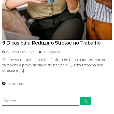
9 Dicas para Reduzir o Stresse no Trabalho
27 Fevereiro, 2023
RT Seguros
O stresse no trabalho não só afeta os trabalhadores, como
também a produtividade do negócio. Quem trabalha sob
stresse é […]
,
Blog
Vida
S
S
e
e
a
a
r
c