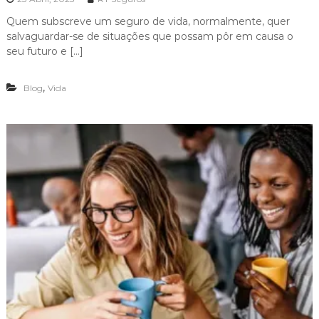
r
g
Quem subscreve um seguro de vida, normalmente, quer
r
salvaguardar-se de situações que possam pôr em causa o
á
seu futuro e […]
v
i
d
,
Blog
Vida
a