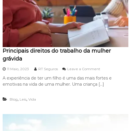
Principais direitos do trabalho da mulher
grávida
o
11 Maio, 2023
RT Seguros
Leave a Comment
n
A experiência de ter um filho é uma das mais fortes e
P
emotivas na vida de uma mulher. Uma criança […]
r
i
n
,
,
Blog
Leis
Vida
c
i
p
a
i
s