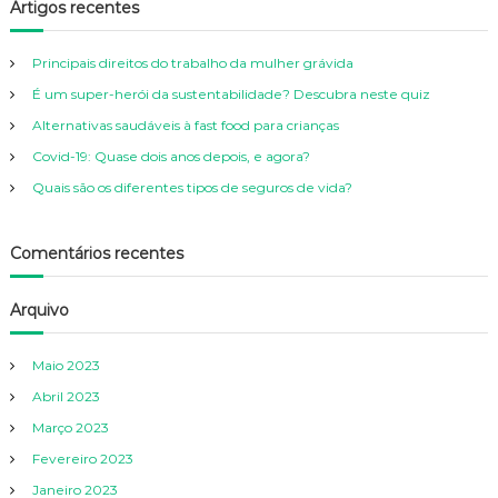
r
Artigos recentes
h
c
h
Principais direitos do trabalho da mulher grávida
f
É um super-herói da sustentabilidade? Descubra neste quiz
o
r
Alternativas saudáveis à fast food para crianças
:
Covid-19: Quase dois anos depois, e agora?
Quais são os diferentes tipos de seguros de vida?
Comentários recentes
Arquivo
Maio 2023
Abril 2023
Março 2023
Fevereiro 2023
Janeiro 2023