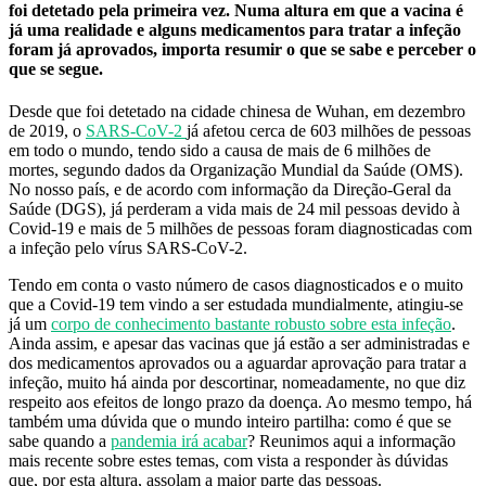
foi detetado pela primeira vez. Numa altura em que a vacina é
já uma realidade e alguns medicamentos para tratar a infeção
foram já aprovados, importa resumir o que se sabe e perceber o
que se segue.
Desde que foi detetado na cidade chinesa de Wuhan, em dezembro
de 2019, o
SARS-CoV-2
já afetou cerca de 603 milhões de pessoas
em todo o mundo, tendo sido a causa de mais de 6 milhões de
mortes, segundo dados da Organização Mundial da Saúde (OMS).
No nosso país, e de acordo com informação da Direção-Geral da
Saúde (DGS), já perderam a vida mais de 24 mil pessoas devido à
Covid-19 e mais de 5 milhões de pessoas foram diagnosticadas com
a infeção pelo vírus SARS-CoV-2.
Tendo em conta o vasto número de casos diagnosticados e o muito
que a Covid-19 tem vindo a ser estudada mundialmente, atingiu-se
já um
corpo de conhecimento bastante robusto sobre esta infeção
.
Ainda assim, e apesar das vacinas que já estão a ser administradas e
dos medicamentos aprovados ou a aguardar aprovação para tratar a
infeção, muito há ainda por descortinar, nomeadamente, no que diz
respeito aos efeitos de longo prazo da doença. Ao mesmo tempo, há
também uma dúvida que o mundo inteiro partilha: como é que se
sabe quando a
pandemia irá acabar
? Reunimos aqui a informação
mais recente sobre estes temas, com vista a responder às dúvidas
que, por esta altura, assolam a maior parte das pessoas.