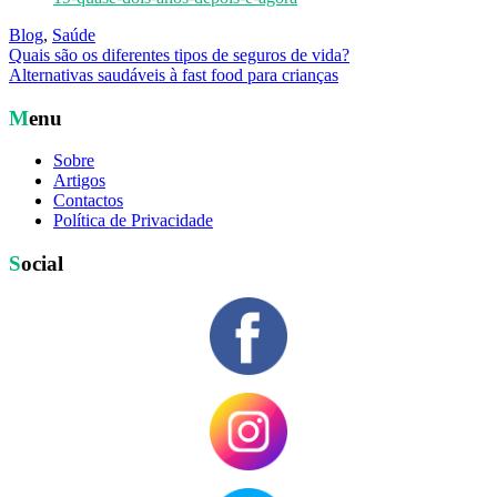
Blog
,
Saúde
Navegação
Quais são os diferentes tipos de seguros de vida?
Alternativas saudáveis à fast food para crianças
de
artigos
Menu
Sobre
Artigos
Contactos
Política de Privacidade
Social