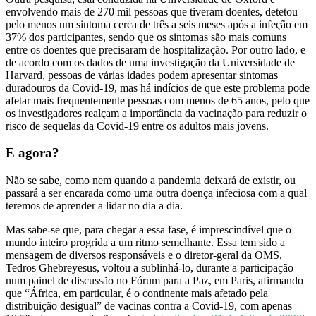
envolvendo mais de 270 mil pessoas que tiveram doentes, detetou
pelo menos um sintoma cerca de três a seis meses após a infeção em
37% dos participantes, sendo que os sintomas são mais comuns
entre os doentes que precisaram de hospitalização. Por outro lado, e
de acordo com os dados de uma investigação da Universidade de
Harvard, pessoas de várias idades podem apresentar sintomas
duradouros da Covid-19, mas há indícios de que este problema pode
afetar mais frequentemente pessoas com menos de 65 anos, pelo que
os investigadores realçam a importância da vacinação para reduzir o
risco de sequelas da Covid-19 entre os adultos mais jovens.
E agora?
Não se sabe, como nem quando a pandemia deixará de existir, ou
passará a ser encarada como uma outra doença infeciosa com a qual
teremos de aprender a lidar no dia a dia.
Mas sabe-se que, para chegar a essa fase, é imprescindível que o
mundo inteiro progrida a um ritmo semelhante. Essa tem sido a
mensagem de diversos responsáveis e o diretor-geral da OMS,
Tedros Ghebreyesus, voltou a sublinhá-lo, durante a participação
num painel de discussão no Fórum para a Paz, em Paris, afirmando
que “África, em particular, é o continente mais afetado pela
distribuição desigual” de vacinas contra a Covid-19, com apenas