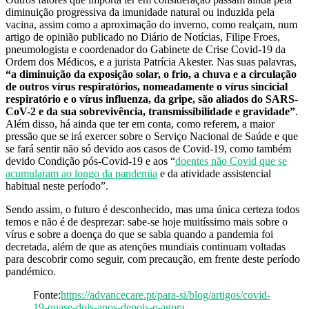
diminuição progressiva da imunidade natural ou induzida pela
vacina, assim como a aproximação do inverno, como realçam, num
artigo de opinião publicado no Diário de Notícias, Filipe Froes,
pneumologista e coordenador do Gabinete de Crise Covid-19 da
Ordem dos Médicos, e a jurista Patrícia Akester. Nas suas palavras,
“
a diminuição da exposição solar, o frio, a chuva e a circulação
de outros vírus respiratórios, nomeadamente o vírus sincicial
respiratório e o vírus influenza, da gripe, são aliados do SARS-
CoV-2 e da sua sobrevivência, transmissibilidade e gravidade
”
.
Além disso, há ainda que ter em conta, como referem, a maior
pressão que se irá exercer sobre o Serviço Nacional de Saúde e que
se fará sentir não só devido aos casos de Covid-19, como também
devido Condição pós-Covid-19 e aos “
doentes não Covid que se
acumularam ao longo da pandemia
e da atividade assistencial
habitual neste período”.
Sendo assim, o futuro é desconhecido, mas uma única certeza todos
temos e não é de desprezar: sabe-se hoje muitíssimo mais sobre o
vírus e sobre a doença do que se sabia quando a pandemia foi
decretada, além de que as atenções mundiais continuam voltadas
para descobrir como seguir, com precaução, em frente deste período
pandémico.
Fonte:
https://advancecare.pt/para-si/blog/artigos/covid-
19-quase-dois-anos-depois-e-agora