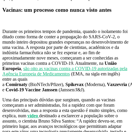
Vacinas: um processo como nunca visto antes
Durante os primeiros tempos de pandemia, quando o isolamento foi
ditado como forma de conter a propagação do SARS-CoV-2, o
mundo inteiro depositou grandes esperanças no desenvolvimento de
uma vacina. A resposta por parte de cientistas, académicos e da
indústria farmacêutica não se fez esperar e, ao fim de
aproximadamente nove meses, começaram a ser conhecidas as
primeiras vacinas contra a COVID-19. Atualmente, na
União
Europeia
,
são oito as vacinas contra a COVID-19 autorizadas pela
Agência Europeia de Medicamentos
(EMA, na sigla em inglês)
entre as quais
a
Comirnaty
(BioNTech/Pfizer),
Spikevax
(Moderna),
Vaxzevria
(
e
Covid-19 Vaccine Janssen
(Janssen/J&J).
Uma das principais dúvidas que surgiram, quando as vacinas
começaram a ser administradas, foi a rapidez com que foram
desenvolvidas, mas a resposta a esta questão é muito simples, como
explica, num
vídeo
destinado a esclarecer a população sobre o
assunto, o cientista Bruno Silva Santos: “A rapidez deveu-se, em
primeiro lugar, aos avanços tecnológicos que permitiram adaptar
para este vírus uma tecnologia previamente desenvolvida, testada e