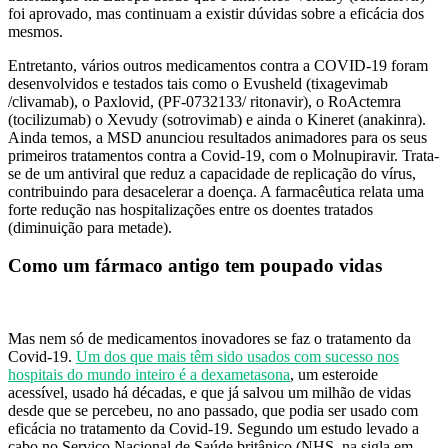
foi aprovado, mas continuam a existir dúvidas sobre a eficácia dos
mesmos.
Entretanto, vários outros medicamentos contra a COVID-19 foram
desenvolvidos e testados tais como o Evusheld (tixagevimab
/clivamab), o Paxlovid, (PF-0732133/ ritonavir), o RoActemra
(tocilizumab) o Xevudy (sotrovimab) e ainda o Kineret (anakinra).
Ainda temos, a MSD anunciou resultados animadores para os seus
primeiros tratamentos contra a Covid-19, com o Molnupiravir. Trata-
se de um antiviral que reduz a capacidade de replicação do vírus,
contribuindo para desacelerar a doença. A farmacêutica relata uma
forte redução nas hospitalizações entre os doentes tratados
(diminuição para metade).
Como um fármaco antigo tem poupado vidas
Mas nem só de medicamentos inovadores se faz o tratamento da
Covid-19.
Um dos que mais têm sido usados com sucesso nos
hospitais do mundo inteiro é a dexametasona
, um esteroide
acessível, usado há décadas, e que já salvou um milhão de vidas
desde que se percebeu, no ano passado, que podia ser usado com
eficácia no tratamento da Covid-19. Segundo um estudo levado a
cabo no Serviço Nacional de Saúde britânico (NHS, na sigla em