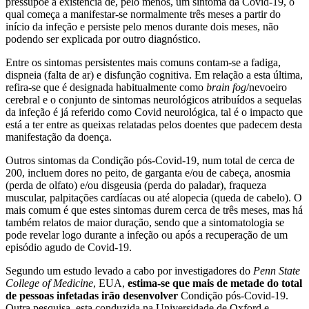
pressupõe a existência de, pelo menos, um sintoma da Covid-19, o
qual começa a manifestar-se normalmente três meses a partir do
início da infeção e persiste pelo menos durante dois meses, não
podendo ser explicada por outro diagnóstico.
Entre os sintomas persistentes mais comuns contam-se a fadiga,
dispneia (falta de ar) e disfunção cognitiva. Em relação a esta última,
refira-se que é designada habitualmente como
brain fog
/nevoeiro
cerebral e o conjunto de sintomas neurológicos atribuídos a sequelas
da infeção é já referido como Covid neurológica, tal é o impacto que
está a ter entre as queixas relatadas pelos doentes que padecem desta
manifestação da doença.
Outros sintomas da Condição pós-Covid-19, num total de cerca de
200, incluem dores no peito, de garganta e/ou de cabeça, anosmia
(perda de olfato) e/ou disgeusia (perda do paladar), fraqueza
muscular, palpitações cardíacas ou até alopecia (queda de cabelo). O
mais comum é que estes sintomas durem cerca de três meses, mas há
também relatos de maior duração, sendo que a sintomatologia se
pode revelar logo durante a infeção ou após a recuperação de um
episódio agudo de Covid-19.
Segundo um estudo levado a cabo por investigadores do
Penn State
College of Medicine
, EUA,
estima-se que mais de metade do total
de pessoas infetadas irão desenvolver
Condição pós-Covid-19.
Outra pesquisa, esta conduzida na Universidade de Oxford e