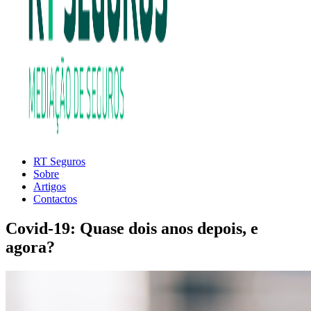
RT Seguros
RT
MEDIAÇÃO
Sobre
Seguros
DE
Artigos
SEGUROS
Contactos
Covid-19: Quase dois anos depois, e
agora?