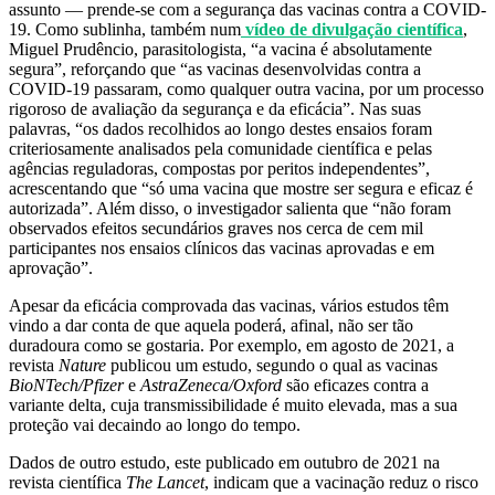
assunto — prende-se com a segurança das vacinas contra a COVID-
19. Como sublinha, também num
vídeo de divulgação científica
,
Miguel Prudêncio, parasitologista, “a vacina é absolutamente
segura”, reforçando que “as vacinas desenvolvidas contra a
COVID-19 passaram, como qualquer outra vacina, por um processo
rigoroso de avaliação da segurança e da eficácia”. Nas suas
palavras, “os dados recolhidos ao longo destes ensaios foram
criteriosamente analisados pela comunidade científica e pelas
agências reguladoras, compostas por peritos independentes”,
acrescentando que “só uma vacina que mostre ser segura e eficaz é
autorizada”. Além disso, o investigador salienta que “não foram
observados efeitos secundários graves nos cerca de cem mil
participantes nos ensaios clínicos das vacinas aprovadas e em
aprovação”.
Apesar da eficácia comprovada das vacinas, vários estudos têm
vindo a dar conta de que aquela poderá, afinal, não ser tão
duradoura como se gostaria. Por exemplo, em agosto de 2021, a
revista
Nature
publicou um estudo, segundo o qual as vacinas
BioNTech/Pfizer
e
AstraZeneca/Oxford
são eficazes contra a
variante delta, cuja transmissibilidade é muito elevada, mas a sua
proteção vai decaindo ao longo do tempo.
Dados de outro estudo, este publicado em outubro de 2021 na
revista científica
The Lancet
, indicam que a vacinação reduz o risco