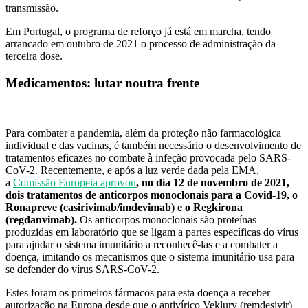
transmissão.
Em Portugal, o programa de reforço já está em marcha, tendo
arrancado em outubro de 2021 o processo de administração da
terceira dose.
Medicamentos: lutar noutra frente
Para combater a pandemia, além da proteção não farmacológica
individual e das vacinas, é também necessário o desenvolvimento de
tratamentos eficazes no combate à infeção provocada pelo SARS-
CoV-2. Recentemente, e após a luz verde dada pela EMA,
a
Comissão Europeia aprovou
, no dia 12 de novembro de 2021,
dois tratamentos de anticorpos monoclonais para a Covid-19
, o
Ronapreve (casirivimab/imdevimab) e o Regkirona
(regdanvimab).
Os anticorpos monoclonais são proteínas
produzidas em laboratório que se ligam a partes específicas do vírus
para ajudar o sistema imunitário a reconhecê-las e a combater a
doença, imitando os mecanismos que o sistema imunitário usa para
se defender do vírus SARS-CoV-2.
Estes foram os primeiros fármacos para esta doença a receber
autorização na Europa desde que o antivírico Veklury (remdesivir)