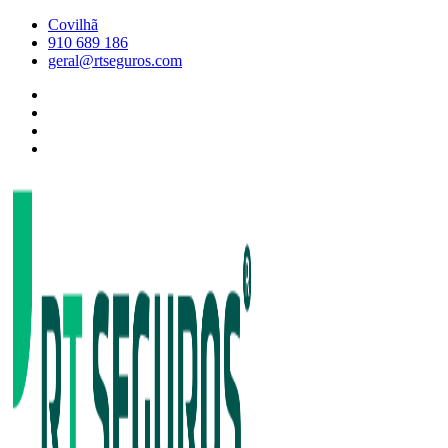
Skip
Covilhã
to
910 689 186
content
geral@rtseguros.com
Facebook
RT
Instagram
SEGUROS
RT
Twitter
SEGUROS
Linkedin