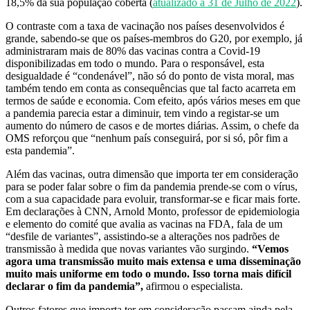
18,5% da sua população coberta (
atualizado a 31 de Julho de 2022
).
O contraste com a taxa de vacinação nos países desenvolvidos é
grande, sabendo-se que os países-membros do G20, por exemplo, já
administraram mais de 80% das vacinas contra a Covid-19
disponibilizadas em todo o mundo. Para o responsável, esta
desigualdade é “condenável”, não só do ponto de vista moral, mas
também tendo em conta as consequências que tal facto acarreta em
termos de saúde e economia. Com efeito, após vários meses em que
a pandemia parecia estar a diminuir, tem vindo a registar-se um
aumento do número de casos e de mortes diárias. Assim, o chefe da
OMS reforçou que “nenhum país conseguirá, por si só, pôr fim a
esta pandemia”.
Além das vacinas, outra dimensão que importa ter em consideração
para se poder falar sobre o fim da pandemia prende-se com o vírus,
com a sua capacidade para evoluir, transformar-se e ficar mais forte.
Em declarações à CNN, Arnold Monto, professor de epidemiologia
e elemento do comité que avalia as vacinas na FDA, fala de um
“desfile de variantes”, assistindo-se a alterações nos padrões de
transmissão à medida que novas variantes vão surgindo.
“Vemos
agora uma transmissão muito mais extensa e uma disseminação
muito mais uniforme em todo o mundo. Isso torna mais difícil
declarar o fim da pandemia”,
afirmou o especialista.
Outros fatores que importa ter em consideração passam ainda pela