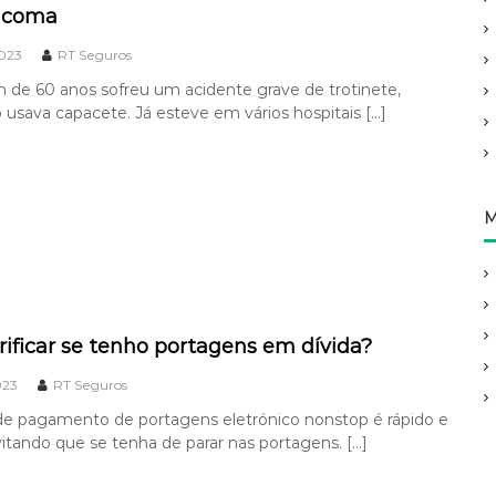
 coma
2023
RT Seguros
e 60 anos sofreu um acidente grave de trotinete,
usava capacete. Já esteve em vários hospitais […]
M
ificar se tenho portagens em dívida?
023
RT Seguros
de pagamento de portagens eletrónico nonstop é rápido e
tando que se tenha de parar nas portagens. […]