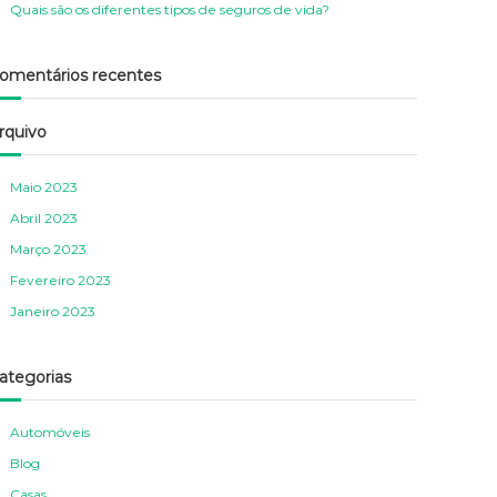
Quais são os diferentes tipos de seguros de vida?
O
R
S
O
omentários recentes
S
rquivo
Maio 2023
Abril 2023
Março 2023
Fevereiro 2023
Janeiro 2023
ategorias
Automóveis
Blog
Casas