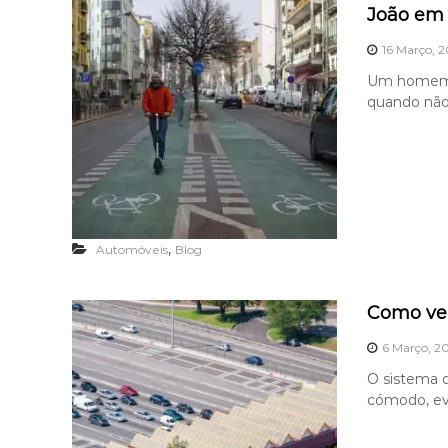
João em
16 Março, 
Um homem d
quando não 
,
Automóveis
Blog
Como ver
6 Março, 2
O sistema 
cómodo, evi