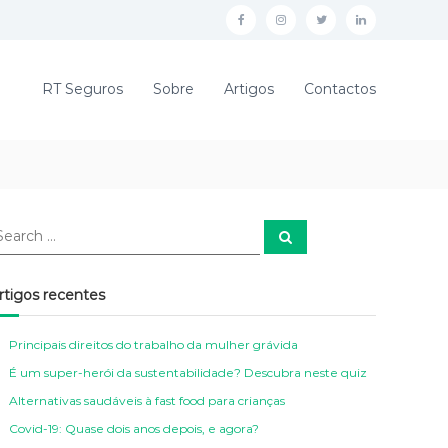
F
I
T
L
a
n
w
i
c
s
i
n
RT Seguros
Sobre
Artigos
Contactos
e
t
t
k
b
a
t
e
o
g
e
d
o
r
r
i
k
a
n
S
e
a
R
m
r
c
T
R
rtigos recentes
h
S
T
Principais direitos do trabalho da mulher grávida
E
S
É um super-herói da sustentabilidade? Descubra neste quiz
G
E
Alternativas saudáveis à fast food para crianças
U
G
Covid-19: Quase dois anos depois, e agora?
R
U