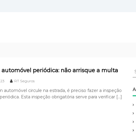
S
 automóvel periódica: não arrisque a multa
e
023
RT Seguros
a
r
A
 automóvel circule na estrada, é preciso fazer a inspeção
c
eriódica. Esta inspeção obrigatória serve para verificar […]
h
f
o
r
: