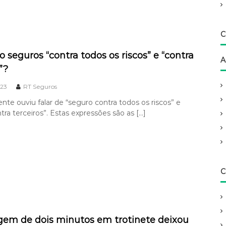
C
 seguros “contra todos os riscos” e “contra
A
”?
023
RT Seguros
ente ouviu falar de “seguro contra todos os riscos” e
tra terceiros”. Estas expressões são as […]
C
em de dois minutos em trotinete deixou