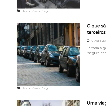
,
Automóveis
Blog
O que são
terceiros
10 Abril, 2
Já toda a g
“seguro con
,
Automóveis
Blog
Uma viag