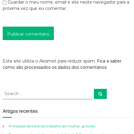
s
Guardar o meu nome, email e site neste navegador para a
próxima vez que eu comentar.
Este site utiliza o Akismet para reduzir spam.
Fica a saber
como são processados os dados dos comentários
.
S
S
e
e
a
a
r
c
r
Artigos recentes
h
c
h
Principais direitos do trabalho da mulher grávida
f