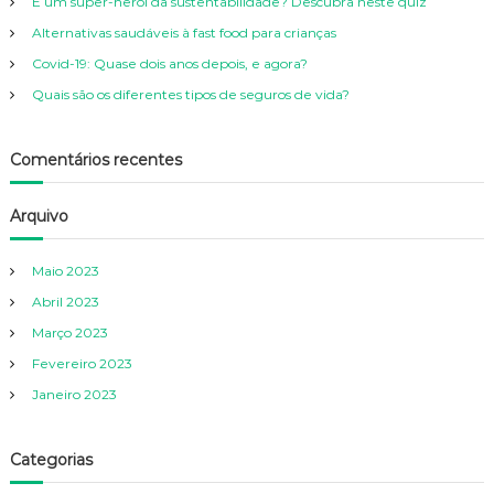
É um super-herói da sustentabilidade? Descubra neste quiz
o
r
Alternativas saudáveis à fast food para crianças
:
Covid-19: Quase dois anos depois, e agora?
Quais são os diferentes tipos de seguros de vida?
Comentários recentes
Arquivo
Maio 2023
Abril 2023
Março 2023
Fevereiro 2023
Janeiro 2023
Categorias