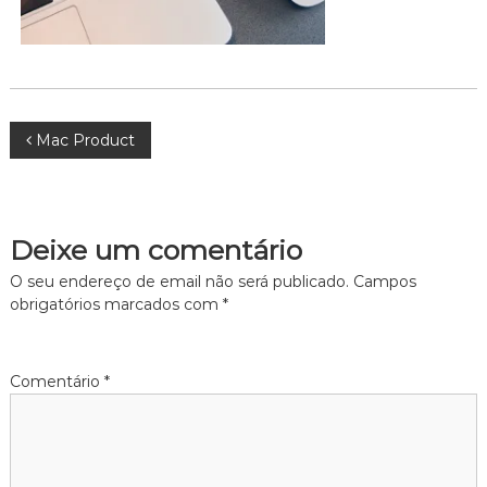
N
Mac Product
a
v
Deixe um comentário
e
O seu endereço de email não será publicado.
Campos
obrigatórios marcados com
*
g
a
Comentário
*
ç