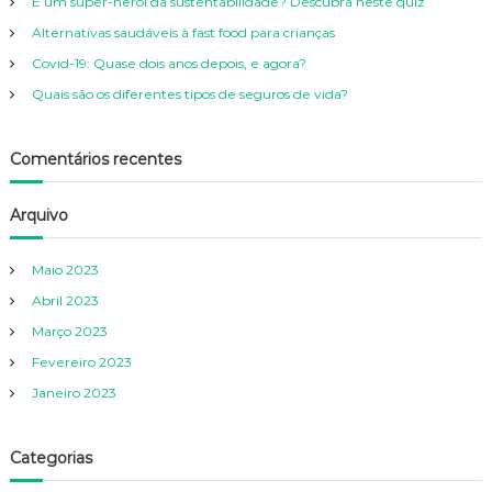
É um super-herói da sustentabilidade? Descubra neste quiz
o
r
Alternativas saudáveis à fast food para crianças
:
Covid-19: Quase dois anos depois, e agora?
Quais são os diferentes tipos de seguros de vida?
Comentários recentes
Arquivo
Maio 2023
Abril 2023
Março 2023
Fevereiro 2023
Janeiro 2023
Categorias