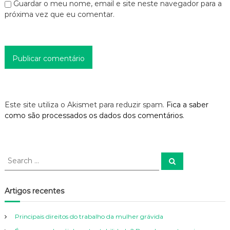
s
Guardar o meu nome, email e site neste navegador para a
próxima vez que eu comentar.
Este site utiliza o Akismet para reduzir spam.
Fica a saber
como são processados os dados dos comentários
.
S
S
e
e
a
a
r
c
r
Artigos recentes
h
c
h
Principais direitos do trabalho da mulher grávida
f