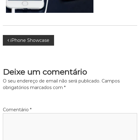
N
iPhone Showcase
a
v
Deixe um comentário
e
O seu endereço de email não será publicado.
Campos
obrigatórios marcados com
*
g
a
Comentário
*
ç