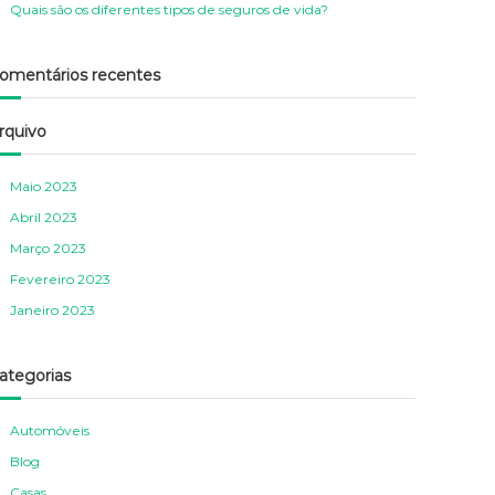
Quais são os diferentes tipos de seguros de vida?
O
R
S
O
omentários recentes
S
rquivo
Maio 2023
Abril 2023
Março 2023
Fevereiro 2023
Janeiro 2023
ategorias
Automóveis
Blog
Casas