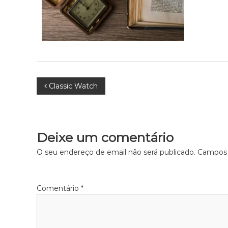
N
Classic Watch
a
v
Deixe um comentário
e
O seu endereço de email não será publicado.
Campos 
g
Comentário
*
a
ç