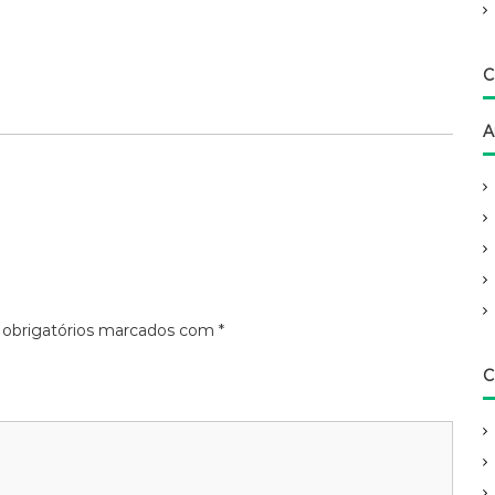
C
A
obrigatórios marcados com
*
C