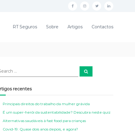
F
I
T
L
a
n
w
i
c
s
i
n
RT Seguros
Sobre
Artigos
Contactos
e
t
t
k
b
a
t
e
o
g
e
d
o
r
r
i
k
a
n
S
e
a
R
m
r
c
T
R
rtigos recentes
h
S
T
Principais direitos do trabalho da mulher grávida
E
S
É um super-herói da sustentabilidade? Descubra neste quiz
G
E
Alternativas saudáveis à fast food para crianças
U
G
Covid-19: Quase dois anos depois, e agora?
R
U