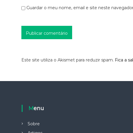
Guardar o meu nome, email e site neste navegador
s
Este site utiliza o Akismet para reduzir spam.
Fica a s
Menu
Sobre
Artigos