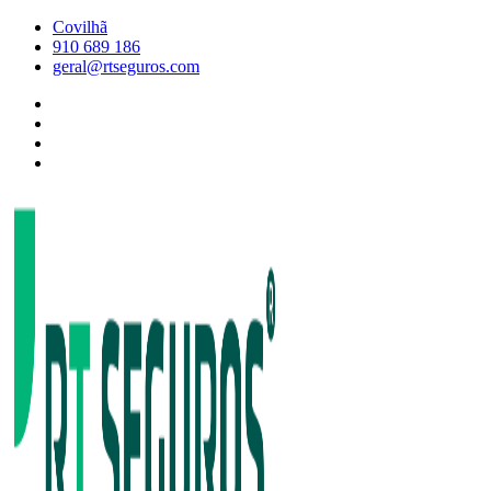
Skip
Covilhã
to
910 689 186
content
geral@rtseguros.com
Facebook
RT
Instagram
SEGUROS
RT
Twitter
SEGUROS
Linkedin