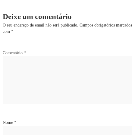
a
v
Deixe um comentário
e
O seu endereço de email não será publicado.
Campos obrigatórios marcados
com
*
g
a
Comentário
*
ç
ã
o
d
e
Nome
*