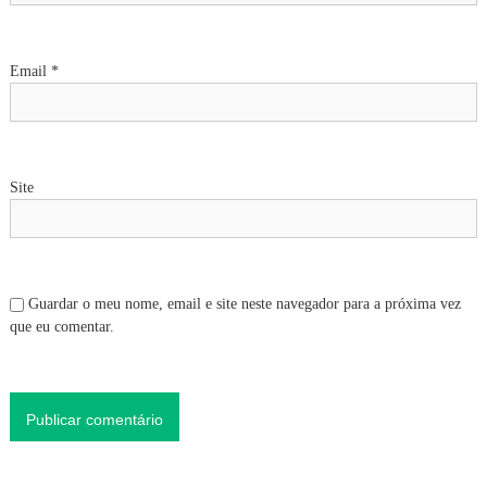
a
r
Email
*
t
i
Site
g
o
s
Guardar o meu nome, email e site neste navegador para a próxima vez
que eu comentar.