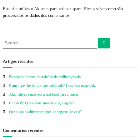
Este site utiliza o Akismet para reduzir spam.
Fica a saber como são
processados os dados dos comentários
.
S
S
e
e
a
a
r
c
r
Artigos recentes
h
c
h
Principais direitos do trabalho da mulher grávida
f
É um super-herói da sustentabilidade? Descubra neste quiz
o
r
Alternativas saudáveis à fast food para crianças
:
Covid-19: Quase dois anos depois, e agora?
Quais são os diferentes tipos de seguros de vida?
Comentários recentes