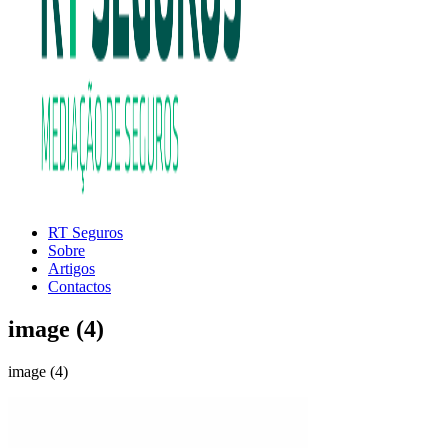
RT Seguros
RT
MEDIAÇÃO
Sobre
Seguros
DE
Artigos
SEGUROS
Contactos
image (4)
image (4)