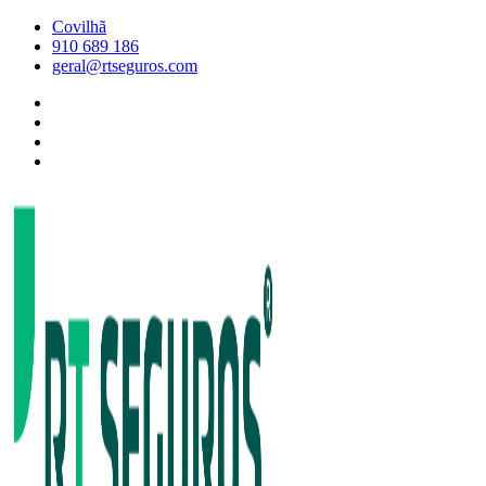
Skip
Covilhã
to
910 689 186
content
geral@rtseguros.com
Facebook
RT
Instagram
SEGUROS
RT
Twitter
SEGUROS
Linkedin