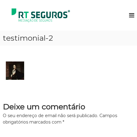
S
k
R
M
E
i
T
D
p
S
I
t
e
A
o
testimonial-2
Ç
g
c
Ã
u
o
O
r
D
n
E
t
o
S
e
s
E
n
G
t
U
R
O
S
Deixe um comentário
O seu endereço de email não será publicado.
Campos
obrigatórios marcados com
*