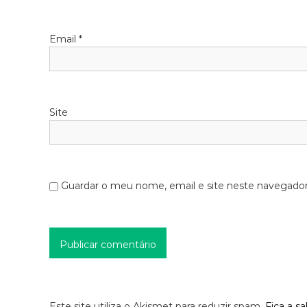
Email
*
Site
Guardar o meu nome, email e site neste navegador
Este site utiliza o Akismet para reduzir spam.
Fica a s