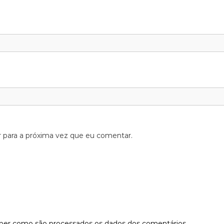
 para a próxima vez que eu comentar.
aber como são processados os dados dos comentários
.