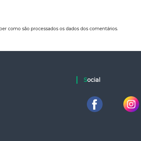
aber como são processados os dados dos comentários
.
Social