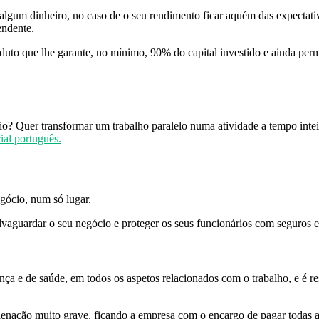
gum dinheiro, no caso de o seu rendimento ficar aquém das expectativa
endente.
duto que lhe garante, no mínimo, 90% do capital investido e ainda per
o? Quer transformar um trabalho paralelo numa atividade a tempo inte
al português.
egócio, num só lugar.
lvaguardar o seu negócio e proteger os seus funcionários com seguros 
ça e de saúde, em todos os aspetos relacionados com o trabalho, e é r
enação muito grave, ficando a empresa com o encargo de pagar todas as