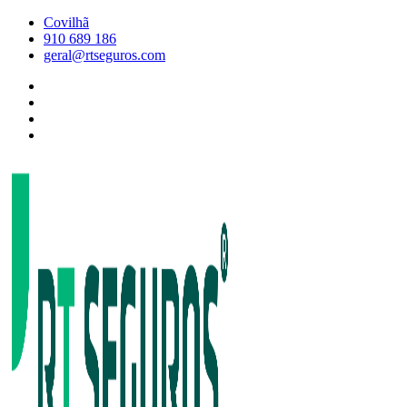
Skip
Covilhã
to
910 689 186
content
geral@rtseguros.com
Facebook
RT
Instagram
SEGUROS
RT
Twitter
SEGUROS
Linkedin