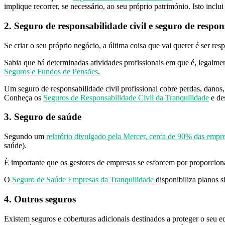
implique recorrer, se necessário, ao seu próprio património. Isto incl
2. Seguro de responsabilidade civil e seguro de respons
Se criar o seu próprio negócio, a última coisa que vai querer é ser re
Sabia que há determinadas atividades profissionais em que é, legalmen
Seguros e Fundos de Pensões
.
Um seguro de responsabilidade civil profissional cobre perdas, danos,
Conheça os
Seguros de Responsabilidade Civil da Tranquilidade
e des
3. Seguro de saúde
Segundo um
relatório divulgado pela Mercer, cerca de 90% das empr
saúde).
É importante que os gestores de empresas se esforcem por proporciona
O
Seguro de Saúde Empresas da Tranquilidade
disponibiliza planos 
4. Outros seguros
Existem seguros e coberturas adicionais destinados a proteger o seu