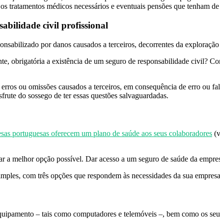
ui os tratamentos médicos necessários e eventuais pensões que tenham de
abilidade civil profissional
sponsabilizado por danos causados a terceiros, decorrentes da exploraçã
te, obrigatória a existência de um seguro de responsabilidade civil? Co
 erros ou omissões causados a terceiros, em consequência de erro ou falh
frute do sossego de ter essas questões salvaguardadas.
esas portuguesas oferecem um plano de saúde aos seus colaboradores
(v
r a melhor opção possível. Dar acesso a um seguro de saúde da empresa 
simples, com três opções que respondem às necessidades da sua empresa
 equipamento – tais como computadores e telemóveis –, bem como os seu