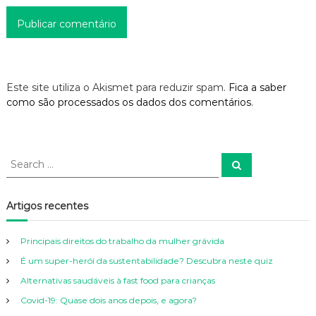
Este site utiliza o Akismet para reduzir spam.
Fica a saber
como são processados os dados dos comentários
.
S
S
e
e
a
a
r
c
r
Artigos recentes
h
c
h
Principais direitos do trabalho da mulher grávida
f
É um super-herói da sustentabilidade? Descubra neste quiz
o
r
Alternativas saudáveis à fast food para crianças
:
Covid-19: Quase dois anos depois, e agora?