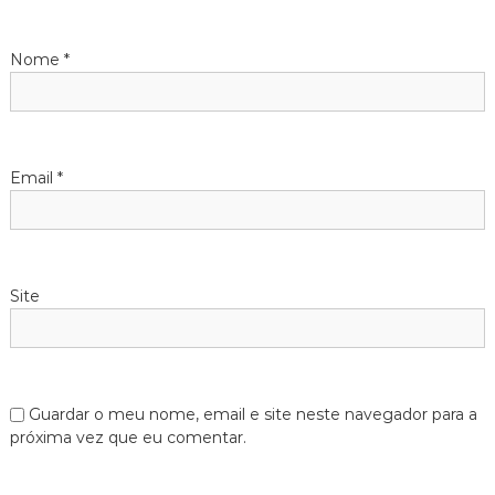
e
Nome
*
a
r
Email
*
t
i
g
Site
o
s
Guardar o meu nome, email e site neste navegador para a
próxima vez que eu comentar.