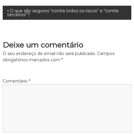
N
O que são seguros “contra todos os riscos” e “contra
terceiros”?
a
v
Deixe um comentário
e
O seu endereço de email não será publicado.
Campos
obrigatórios marcados com
*
g
a
Comentário
*
ç
ã
o
d